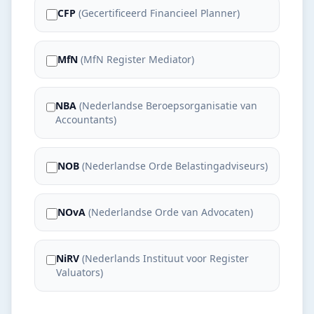
CFP
(
Gecertificeerd Financieel Planner
)
MfN
(
MfN Register Mediator
)
NBA
(
Nederlandse Beroepsorganisatie van
Accountants
)
NOB
(
Nederlandse Orde Belastingadviseurs
)
NOvA
(
Nederlandse Orde van Advocaten
)
NiRV
(
Nederlands Instituut voor Register
Valuators
)