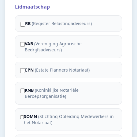
Lidmaatschap
RB
(
Register Belastingadviseurs
)
VAB
(
Vereniging Agrarische
Bedrijfsadviseurs
)
EPN
(
Estate Planners Notariaat
)
KNB
(
Koninklijke Notariële
Beroepsorganisatie
)
SOMN
(
Stichting Opleiding Medewerkers in
het Notariaat
)