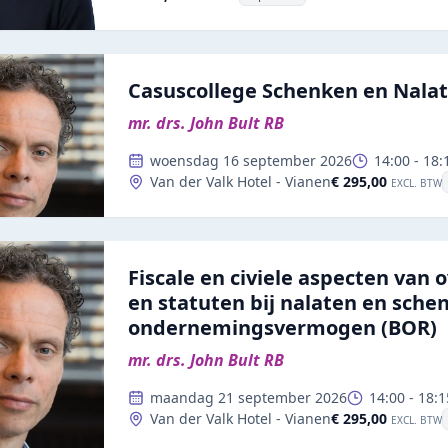
Casuscollege Schenken en Nala
mr. drs. John Bult RB
woensdag 16 september 2026
14:00
-
18:
€ 295,00
Van der Valk Hotel - Vianen
EXCL. BTW
Fiscale en civiele aspecten va
en statuten bij nalaten en sche
ondernemingsvermogen (BOR)
mr. drs. John Bult RB
maandag 21 september 2026
14:00
-
18:1
€ 295,00
Van der Valk Hotel - Vianen
EXCL. BTW