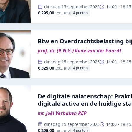
dinsdag 15 september 2026
14:00
-
18:15
€ 295,00
4
punten
EXCL. BTW
Btw en Overdrachtsbelasting bi
prof. dr. (R.N.G.) René van der Paardt
dinsdag 15 september 2026
14:00
-
18:15
€ 325,00
4
punten
EXCL. BTW
De digitale nalatenschap: Prak
digitale activa en de huidige st
mr. Joël Verbaken REP
dinsdag 15 september 2026
14:00
-
18:15
€ 295,00
4
punten
EXCL. BTW