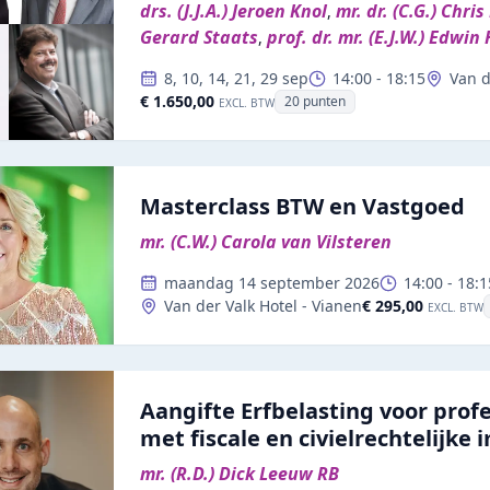
drs. (J.J.A.) Jeroen Knol
mr. dr. (C.G.) Chris
,
Gerard Staats
prof. dr. mr. (E.J.W.) Edwin
,
8, 10, 14, 21, 29 sep
14:00
-
18:15
Van d
€ 1.650,00
20
punten
EXCL. BTW
Masterclass BTW en Vastgoed
mr. (C.W.) Carola van Vilsteren
maandag 14 september 2026
14:00
-
18:1
€ 295,00
Van der Valk Hotel - Vianen
EXCL. BTW
Aangifte Erfbelasting voor prof
met fiscale en civielrechtelijke 
mr. (R.D.) Dick Leeuw RB