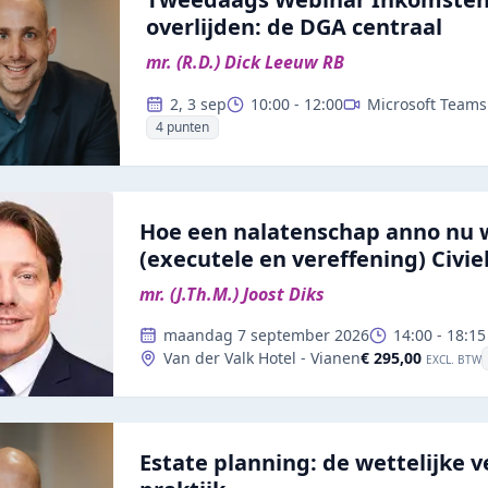
overlijden: de DGA centraal
mr. (R.D.) Dick Leeuw RB
2, 3 sep
10:00
-
12:00
Microsoft Teams
4
punten
Hoe een nalatenschap anno nu 
(executele en vereffening) Civie
mr. (J.Th.M.) Joost Diks
maandag 7 september 2026
14:00
-
18:15
€ 295,00
Van der Valk Hotel - Vianen
EXCL. BTW
Estate planning: de wettelijke v