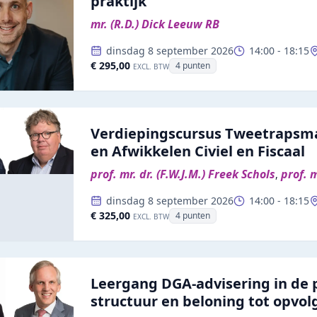
praktijk
mr. (R.D.) Dick Leeuw RB
dinsdag 8 september 2026
14:00
-
18:15
€ 295,00
4
punten
EXCL. BTW
Verdiepingscursus Tweetrapsm
en Afwikkelen Civiel en Fiscaal
prof. mr. dr. (F.W.J.M.) Freek Schols
prof. 
,
dinsdag 8 september 2026
14:00
-
18:15
€ 325,00
4
punten
EXCL. BTW
Leergang DGA-advisering in de p
structuur en beloning tot opvol