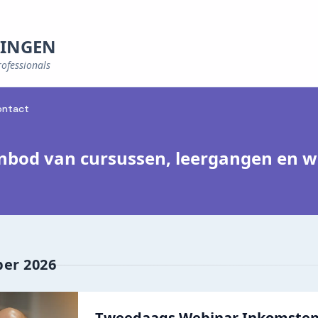
NINGEN
rofessionals
ontact
nbod van cursussen, leergangen en we
er 2026
Tweedaags Webinar Inkomstenb