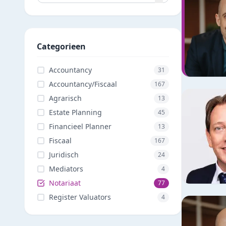
Categorieen
Accountancy
31
Accountancy/Fiscaal
167
Agrarisch
13
Estate Planning
45
Financieel Planner
13
Fiscaal
167
Juridisch
24
Mediators
4
Notariaat
77
Register Valuators
4