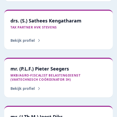
drs. (S.) Sathees Kengatharam
TAX PARTNER HVK STEVENS
Bekijk profiel
mr. (P.L.F.) Pieter Seegers
MKB/AGRO‑FISCALIST BELASTINGDIENST
(VAKTECHNISCH COÖRDINATOR IH)
Bekijk profiel
mr. (J.Th.M.) Joost Diks