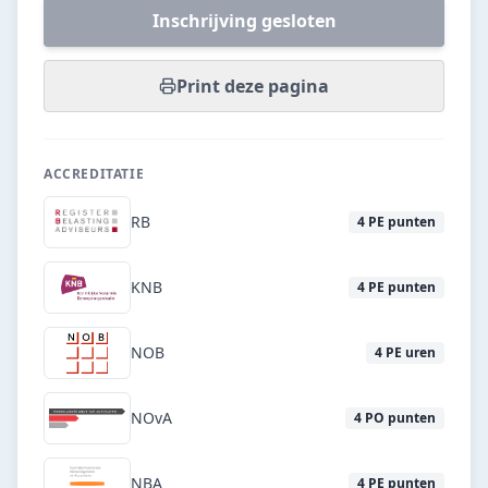
Inschrijving gesloten
Print deze pagina
ACCREDITATIE
RB
4
PE punten
KNB
4
PE punten
NOB
4
PE uren
NOvA
4
PO punten
NBA
4
PE punten