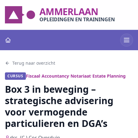
AMMERLAAN
OPLEIDINGEN EN TRAININGEN
Terug naar overzicht
Fiscaal
Accountancy
Notariaat
Estate Planning
CURSUS
•
•
•
Box 3 in beweging –
strategische advisering
voor vermogende
particulieren en DGA’s
drs. (C.) Cor Overduin