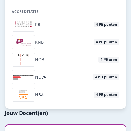
ACCREDITATIE
RB
4
PE punten
KNB
4
PE punten
NOB
4
PE uren
NOvA
4
PO punten
NBA
4
PE punten
Jouw Docent(en)