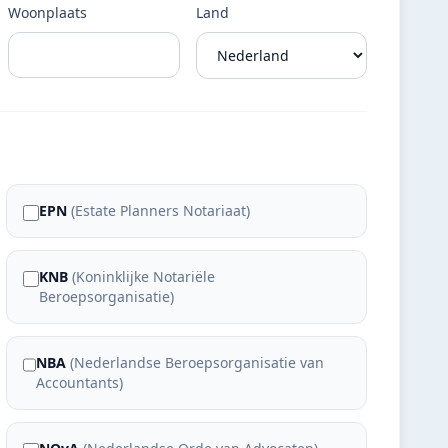
Woonplaats
Land
EPN
(
Estate Planners Notariaat
)
KNB
(
Koninklijke Notariële
Beroepsorganisatie
)
NBA
(
Nederlandse Beroepsorganisatie van
Accountants
)