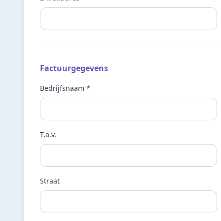
Factuurgegevens
Bedrijfsnaam *
T.a.v.
Straat