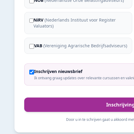
NOB
(
Nederlandse Orde Belastingadviseurs
)
NiRV
(
Nederlands Instituut voor Register
Valuators
)
VAB
(
Vereniging Agrarische Bedrijfsadviseurs
)
Inschrijven nieuwsbrief
Ik ontvang graag updates over relevante cursussen en vakn
Inschrijvin
Door u in te schrijven gaat u akkoord me