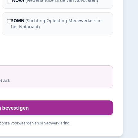
NOvA
(
Nederlandse Orde van Advocaten
)
SOMN
(
Stichting Opleiding Medewerkers in
het Notariaat
)
ieuws.
g bevestigen
t onze voorwaarden en privacyverklaring.