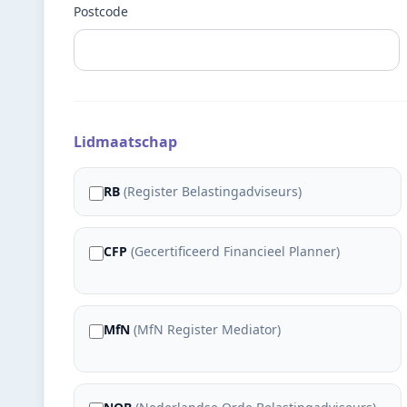
Postcode
Lidmaatschap
RB
(
Register Belastingadviseurs
)
CFP
(
Gecertificeerd Financieel Planner
)
MfN
(
MfN Register Mediator
)