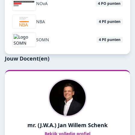
NOvA
4
PO punten
NBA
4
PE punten
SOMN
4
PE punten
Jouw Docent(en)
mr. (J.W.A.) Jan Willem Schenk
Bekijk volledig profiel