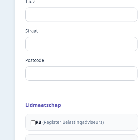
T.a.v.
Straat
Postcode
Lidmaatschap
RB
(
Register Belastingadviseurs
)