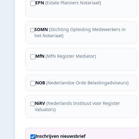
EPN
(
Estate Planners Notariaat
)
SOMN
(
Stichting Opleiding Medewerkers in
het Notariaat
)
MfN
(
MfN Register Mediator
)
NOB
(
Nederlandse Orde Belastingadviseurs
)
NiRV
(
Nederlands Instituut voor Register
Valuators
)
Inschrijven nieuwsbrief