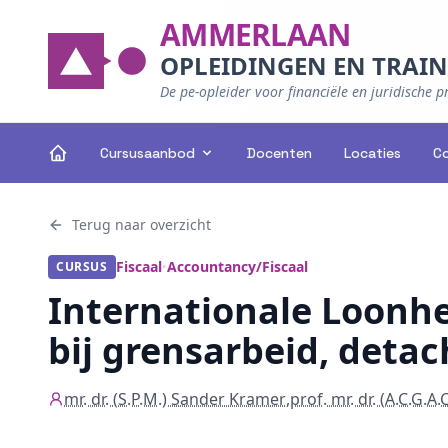
AMMERLAAN
OPLEIDINGEN EN TRAI
De pe-opleider voor financiële en juridische p
Cursusaanbod
Docenten
Locaties
C
Terug naar overzicht
Fiscaal
Accountancy/Fiscaal
CURSUS
•
Internationale Loonhe
bij grensarbeid, deta
mr. dr. (S.P.M.) Sander Kramer
,
prof. mr. dr. (A.C.G.A