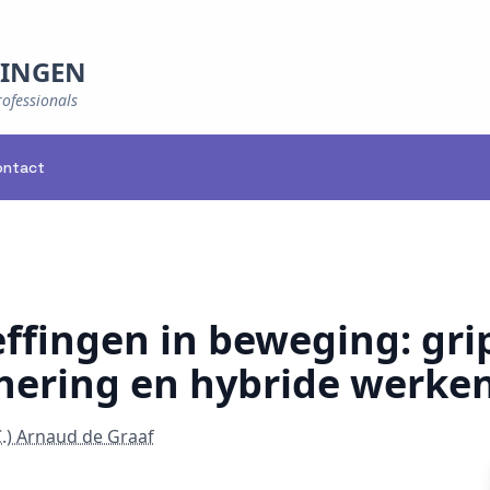
NINGEN
rofessionals
ontact
ffingen in beweging: gri
chering en hybride werke
.C.) Arnaud de Graaf