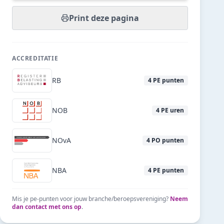
Print deze pagina
ACCREDITATIE
RB
4
PE punten
NOB
4
PE uren
NOvA
4
PO punten
NBA
4
PE punten
Mis je pe-punten voor jouw branche/beroepsvereniging?
Neem
dan contact met ons op
.