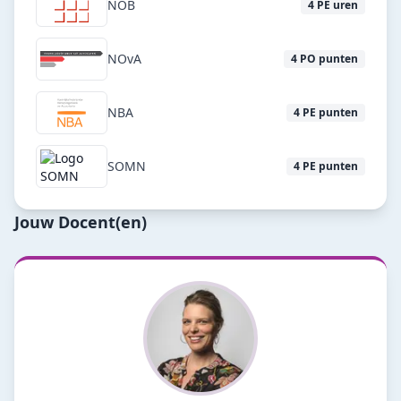
NOB
4
PE uren
NOvA
4
PO punten
NBA
4
PE punten
SOMN
4
PE punten
Jouw Docent(en)