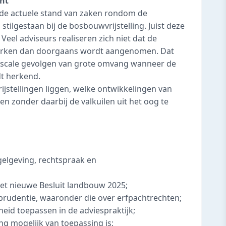
cht
in de actuele stand van zaken rondom de
tilgestaan bij de bosbouwvrijstelling. Juist deze
t. Veel adviseurs realiseren zich niet dat de
twerken dan doorgaans wordt aangenomen. Dat
t fiscale gevolgen van grote omvang wanneer de
dt herkend.
ijstellingen liggen, welke ontwikkelingen van
en zonder daarbij de valkuilen uit het oog te
gelgeving, rechtspraak en
het nieuwe Besluit landbouw 2025;
isprudentie, waaronder die over erfpachtrechten;
heid toepassen in de adviespraktijk;
ing mogelijk van toepassing is;