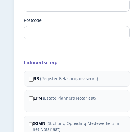
Postcode
Lidmaatschap
RB
(
Register Belastingadviseurs
)
EPN
(
Estate Planners Notariaat
)
SOMN
(
Stichting Opleiding Medewerkers in
het Notariaat
)