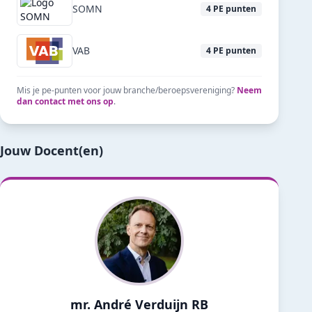
SOMN
4
PE punten
VAB
4
PE punten
Mis je pe-punten voor jouw branche/beroepsvereniging?
Neem
dan contact met ons op
.
Jouw Docent(en)
mr. André Verduijn RB