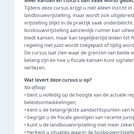
Meer kansen én risico’s dan vaak wordt geda
Tijdens deze cursus krijgt u niet alleen inzicht 
landbouwvrijstelling, maar wordt ook uitgebreid s
vrijstelling blijkt in de praktijk vaak onderbelich
bosbouwvrijstelling aanzienlijk ruimer kan ui
biedt kansen, maar kan tegelijkertijd leiden to
regeling niet juist wordt toegepast of tijdig wor
De cursus laat zien waar de grenzen van beide vr
belang zijn en hoe u fiscale kansen kunt signaler
verliezen.
Wat levert deze cursus u op?
Na afloop:
• bent u volledig op de hoogte van de actuele re
beleidsontwikkelingen;
• kent u de belangrijkste aandachtspunten van 
• begrijpt u de fiscale gevolgen van recente jur
• kunt u de landbouwvrijstelling met meer zeker
• herkent u situaties waarin de bosbouwvrijstell