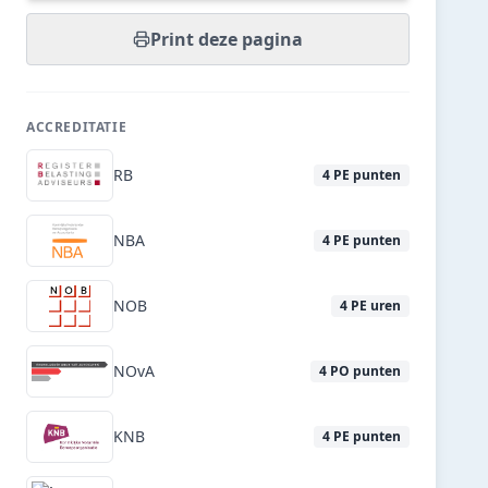
Print deze pagina
ACCREDITATIE
RB
4
PE punten
NBA
4
PE punten
NOB
4
PE uren
NOvA
4
PO punten
KNB
4
PE punten