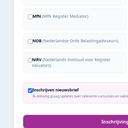
MfN
(
MfN Register Mediator
)
NOB
(
Nederlandse Orde Belastingadviseurs
)
NiRV
(
Nederlands Instituut voor Register
Valuators
)
Inschrijven nieuwsbrief
Ik ontvang graag updates over relevante cursussen en vakn
Inschrijvin