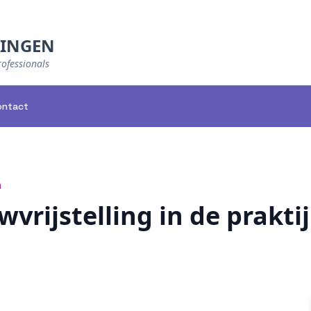
NINGEN
rofessionals
ontact
h
rijstelling in de praktij