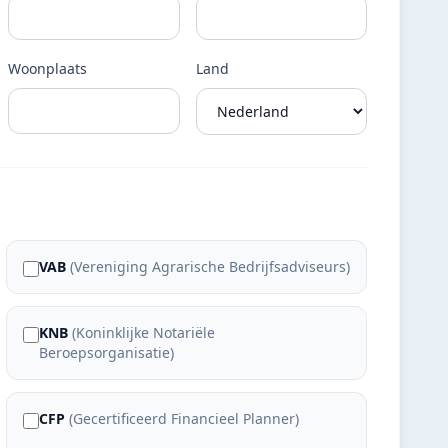
Woonplaats
Land
VAB
(
Vereniging Agrarische Bedrijfsadviseurs
)
KNB
(
Koninklijke Notariële
Beroepsorganisatie
)
CFP
(
Gecertificeerd Financieel Planner
)