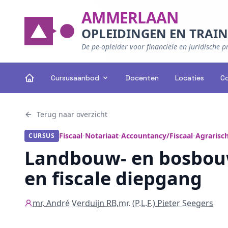
AMMERLAAN
OPLEIDINGEN EN TRAI
De pe-opleider voor financiële en juridische p
Cursusaanbod
Docenten
Locaties
C
Terug naar overzicht
Fiscaal
Notariaat
Accountancy/Fiscaal
Agrarisc
CURSUS
•
•
•
Landbouw- en bosbouwv
en fiscale diepgang
mr. André Verduijn RB
,
mr. (P.L.F.) Pieter Seegers