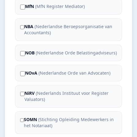
MfN
(
MfN Register Mediator
)
NBA
(
Nederlandse Beroepsorganisatie van
Accountants
)
NOB
(
Nederlandse Orde Belastingadviseurs
)
NOvA
(
Nederlandse Orde van Advocaten
)
NiRV
(
Nederlands Instituut voor Register
Valuators
)
SOMN
(
Stichting Opleiding Medewerkers in
het Notariaat
)