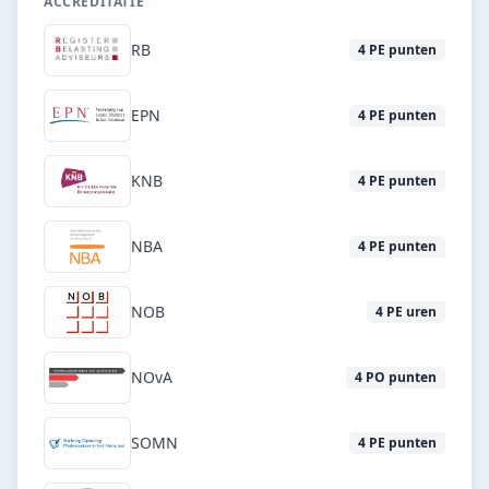
ACCREDITATIE
RB
4
PE punten
EPN
4
PE punten
KNB
4
PE punten
NBA
4
PE punten
NOB
4
PE uren
NOvA
4
PO punten
SOMN
4
PE punten