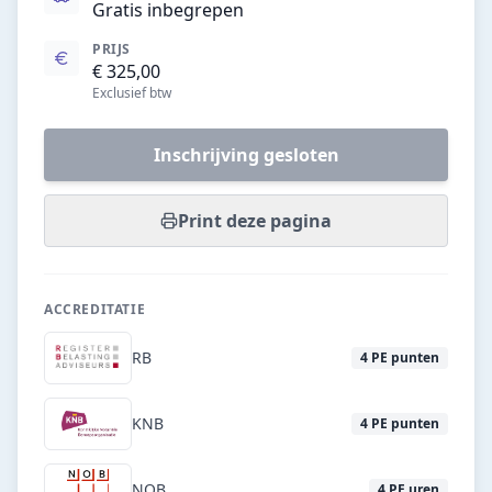
Gratis inbegrepen
PRIJS
€ 325,00
Exclusief btw
Inschrijving gesloten
Print deze pagina
ACCREDITATIE
RB
4
PE punten
KNB
4
PE punten
NOB
4
PE uren