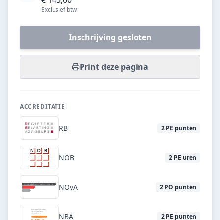
€ 145,00
Exclusief btw
Inschrijving gesloten
Print deze pagina
ACCREDITATIE
RB
2
PE punten
NOB
2
PE uren
NOvA
2
PO punten
NBA
2
PE punten