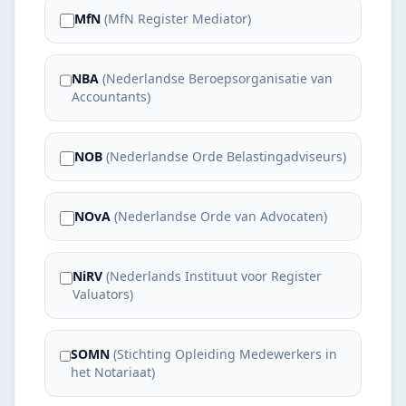
MfN
(
MfN Register Mediator
)
NBA
(
Nederlandse Beroepsorganisatie van
Accountants
)
NOB
(
Nederlandse Orde Belastingadviseurs
)
NOvA
(
Nederlandse Orde van Advocaten
)
NiRV
(
Nederlands Instituut voor Register
Valuators
)
SOMN
(
Stichting Opleiding Medewerkers in
het Notariaat
)