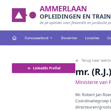
AMMERLAAN
OPLEIDINGEN EN TRAI
De pe-opleider voor financiële en juridische p
Cursusaanbod
Docenten
Locaties
C
Terug naar overzi
LinkedIn Profiel
mr. (R.J
Ministerie van 
Mr. Robert Jan Roer
Coördinatiegroep C
directeuren/groot