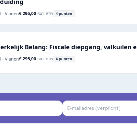
 duiding
€ 295,00
l - Vianen
4
punten
EXCL. BTW
kelijk Belang: Fiscale diepgang, valkuilen e
€ 295,00
l - Vianen
4
punten
EXCL. BTW