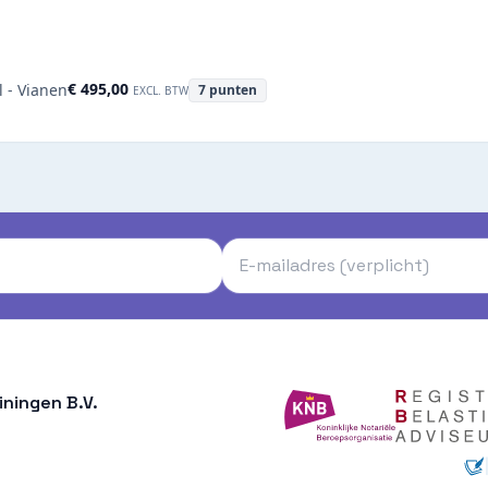
€ 495,00
l - Vianen
7
punten
EXCL. BTW
ningen B.V.