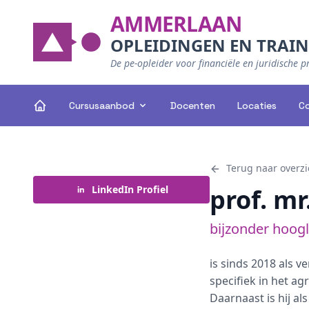
AMMERLAAN
OPLEIDINGEN EN TRAI
De pe-opleider voor financiële en juridische p
Cursusaanbod
Docenten
Locaties
C
Terug naar overzi
LinkedIn Profiel
prof. mr
bijzonder hoogl
is sinds 2018 als v
specifiek in het ag
Daarnaast is hij al