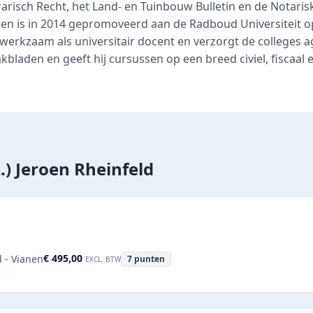
grarisch Recht, het Land- en Tuinbouw Bulletin en de Notaris
oen is in 2014 gepromoveerd aan de Radboud Universiteit op e
 werkzaam als universitair docent en verzorgt de colleges ag
akbladen en geeft hij cursussen op een breed civiel, fiscaal e
A.) Jeroen Rheinfeld
€ 495,00
l - Vianen
7
punten
EXCL. BTW