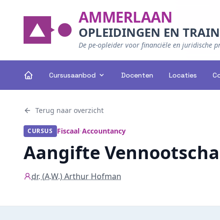
AMMERLAAN
OPLEIDINGEN EN TRAI
De pe-opleider voor financiële en juridische p
Cursusaanbod
Docenten
Locaties
C
Terug naar overzicht
Fiscaal
Accountancy
CURSUS
•
Aangifte Vennootscha
dr. (A.W.) Arthur Hofman