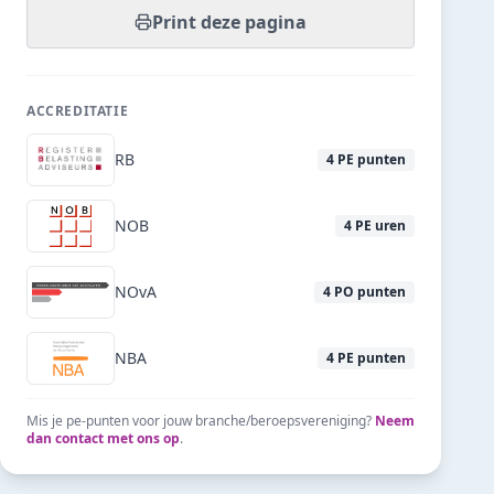
Print deze pagina
ACCREDITATIE
RB
4
PE punten
NOB
4
PE uren
NOvA
4
PO punten
NBA
4
PE punten
Mis je pe-punten voor jouw branche/beroepsvereniging?
Neem
dan contact met ons op
.