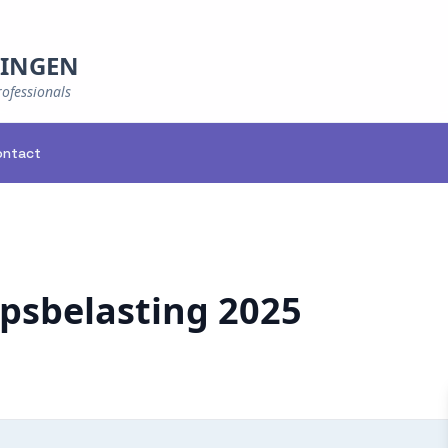
NINGEN
rofessionals
ontact
psbelasting 2025