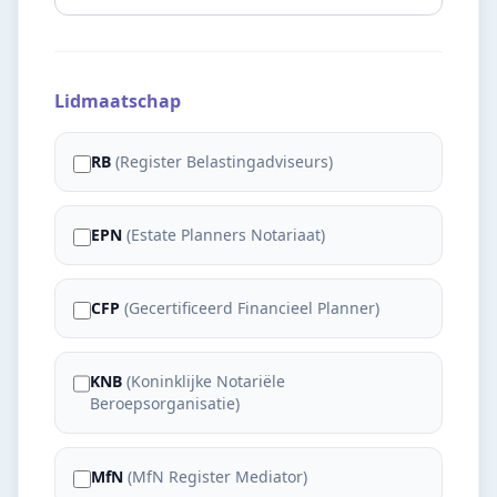
Lidmaatschap
RB
(
Register Belastingadviseurs
)
EPN
(
Estate Planners Notariaat
)
CFP
(
Gecertificeerd Financieel Planner
)
KNB
(
Koninklijke Notariële
Beroepsorganisatie
)
MfN
(
MfN Register Mediator
)