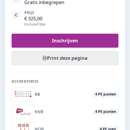
Gratis inbegrepen
PRIJS
€ 325,00
Exclusief btw
Inschrijven
Print deze pagina
ACCREDITATIE
RB
4
PE punten
KNB
4
PE punten
NOB
4
PE uren