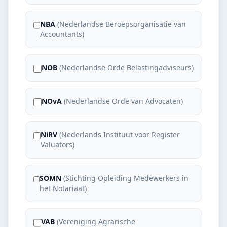
NBA
(
Nederlandse Beroepsorganisatie van
Accountants
)
NOB
(
Nederlandse Orde Belastingadviseurs
)
NOvA
(
Nederlandse Orde van Advocaten
)
NiRV
(
Nederlands Instituut voor Register
Valuators
)
SOMN
(
Stichting Opleiding Medewerkers in
het Notariaat
)
VAB
(
Vereniging Agrarische