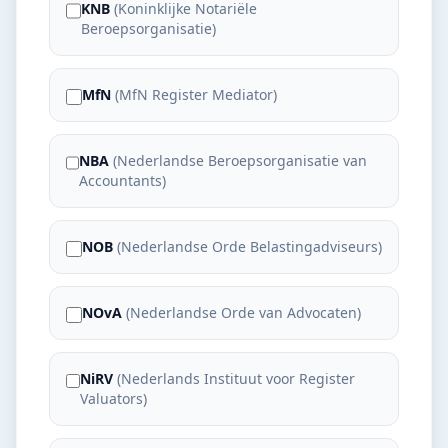
KNB
(
Koninklijke Notariële
Beroepsorganisatie
)
MfN
(
MfN Register Mediator
)
NBA
(
Nederlandse Beroepsorganisatie van
Accountants
)
NOB
(
Nederlandse Orde Belastingadviseurs
)
NOvA
(
Nederlandse Orde van Advocaten
)
NiRV
(
Nederlands Instituut voor Register
Valuators
)