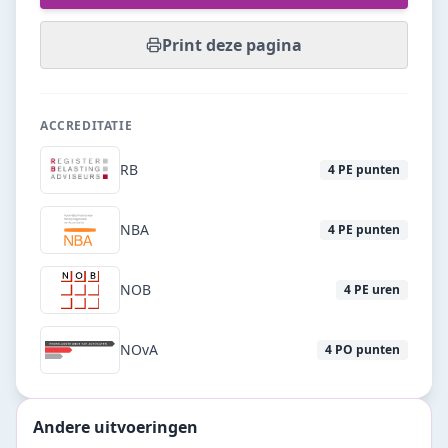
Print deze pagina
ACCREDITATIE
RB
4
PE punten
NBA
4
PE punten
NOB
4
PE uren
NOvA
4
PO punten
Andere uitvoeringen