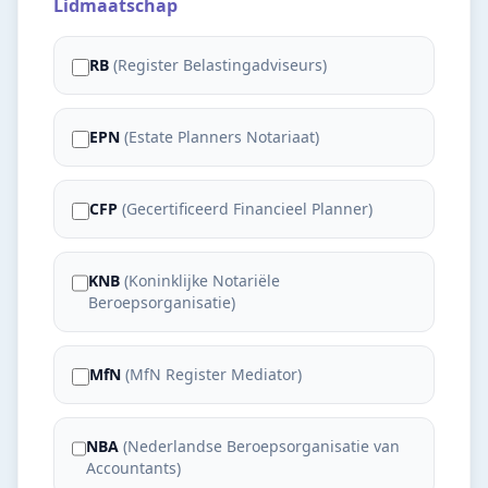
Lidmaatschap
RB
(
Register Belastingadviseurs
)
EPN
(
Estate Planners Notariaat
)
CFP
(
Gecertificeerd Financieel Planner
)
KNB
(
Koninklijke Notariële
Beroepsorganisatie
)
MfN
(
MfN Register Mediator
)
NBA
(
Nederlandse Beroepsorganisatie van
Accountants
)