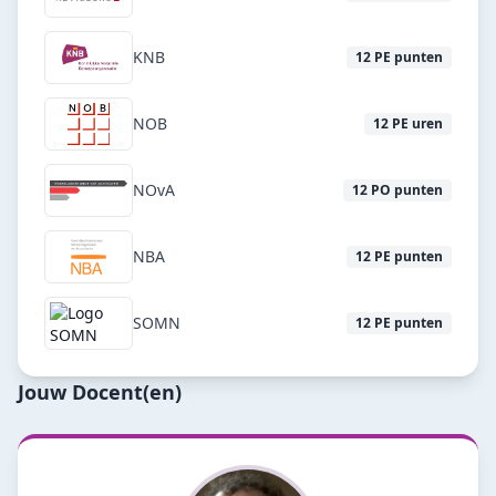
KNB
12
PE punten
NOB
12
PE uren
NOvA
12
PO punten
NBA
12
PE punten
SOMN
12
PE punten
Jouw Docent(en)