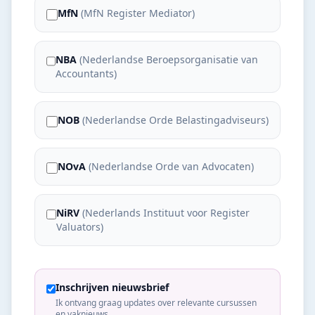
MfN
(
MfN Register Mediator
)
NBA
(
Nederlandse Beroepsorganisatie van
Accountants
)
NOB
(
Nederlandse Orde Belastingadviseurs
)
NOvA
(
Nederlandse Orde van Advocaten
)
NiRV
(
Nederlands Instituut voor Register
Valuators
)
Inschrijven nieuwsbrief
Ik ontvang graag updates over relevante cursussen
en vaknieuws.