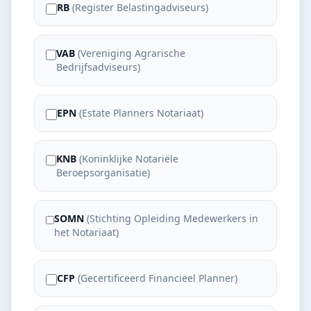
RB
(
Register Belastingadviseurs
)
VAB
(
Vereniging Agrarische
Bedrijfsadviseurs
)
EPN
(
Estate Planners Notariaat
)
KNB
(
Koninklijke Notariële
Beroepsorganisatie
)
SOMN
(
Stichting Opleiding Medewerkers in
het Notariaat
)
CFP
(
Gecertificeerd Financieel Planner
)